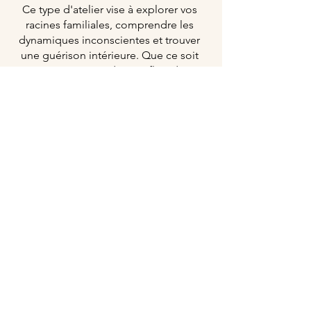
Ce type d'atelier vise à explorer vos
racines familiales, comprendre les
dynamiques inconscientes et trouver
une guérison intérieure. Que ce soit
pour surmonter des conflits, des
blessures ou simplement pour
approfondir ta compréhension de toi-
même et de tes relations, je t'invite à
nous rejoindre dans cette aventure.
Prochains ateliers:
3 mai - Bayonne
24 mai - Saubion
Groupe limité à 6 personnes
Pour plus d’informations et inscription
contactez moi au
0632231987