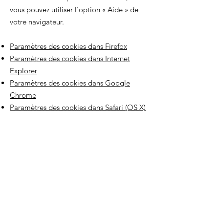
vous pouvez utiliser l'option
«
Aide
»
de
votre navigateur.
Paramètres des cookies dans Firefox
Paramètres des cookies dans Internet
Explorer
Paramètres des cookies dans Google
Chrome
Paramètres des cookies dans Safari (OS X)
Paramètres des cookies dans Safari (iOS)
Paramètres des cookies dans Android
Pour refuser et empêcher que vos données
soient utilisées par Google Analytics sur
tous les sites web, consultez les instructions
suivantes :
https://tools.google.com/dlpage/gaoptout
?hl=fr
.